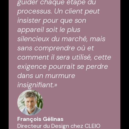
guider chaque étape du
processus. Un client peut
insister pour que son
appareil soit le plus
silencieux du marché, mais
sans comprendre où et
comment il sera utilisé, cette
exigence pourrait se perdre
dans un murmure
insignifiant.»
François Gélinas
Directeur du Design chez CLEIO