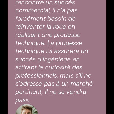
rencontre un succès
commercial, il n’a pas
forcément besoin de
réinventer la roue en
réalisant une prouesse
technique. La prouesse
technique lui assurera un
succès d’ingénierie en
attirant la curiosité des
professionnels, mais s’il ne
s’adresse pas à un marché
pertinent, il ne se vendra
pas».