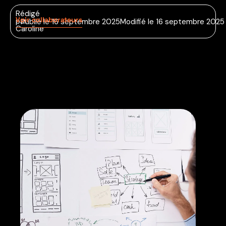
Rédigé
Voir collaborateurs
par
Publié le 16 septembre 2025
Modifié le 16 septembre 2025
Caroline